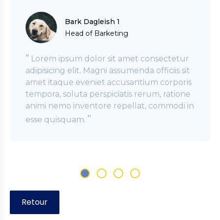
Bark Dagleish 1
Head of Barketing
“
Lorem ipsum dolor sit amet consectetur
adipisicing elit. Magni assumenda officiis sit
amet itaque eveniet accusantium corporis
tempora, soluta perspiciatis rerum, ratione
animi nemo inventore repellat, commodi in
”
esse quisquam.
Retour